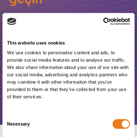
ICT ve Telekomünikasyon
projelerinizde size yardımcı olacak
This website uses cookies
yetenekli ve güler yüzlü bir
We use cookies to personalise content and ads, to
profesyonel mi arıyorsunuz?
provide social media features and to analyse our traffic.
We also share information about your use of our site with
our social media, advertising and analytics partners who
may combine it with other information that you’ve
Bize Ulaşın
provided to them or that they’ve collected from your use
of their services.
Consent
Necessary
Selection