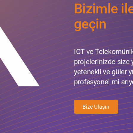
Bizimle il
geçin
ICT ve Telekomüni
projelerinizde size
yetenekli ve güler y
profesyonel mi arı
Bize Ulaşın