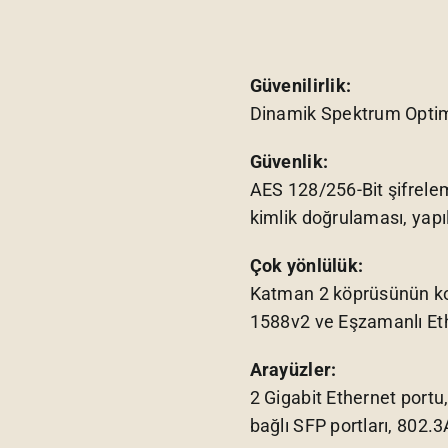
Güvenilirlik:
Dinamik Spektrum Opti
Güvenlik:
AES 128/256-Bit şifre
kimlik doğrulaması, yapıla
Çok yönlülük:
Katman 2 köprüsünün kol
1588v2 ve Eşzamanlı Et
Arayüzler:
2 Gigabit Ethernet portu,
bağlı SFP portları, 802.