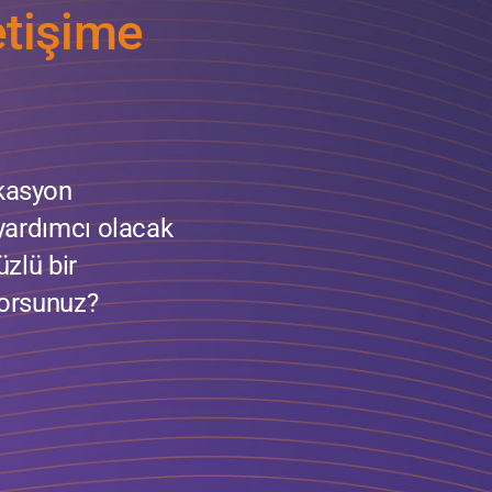
etişime
kasyon
 yardımcı olacak
üzlü bir
yorsunuz?