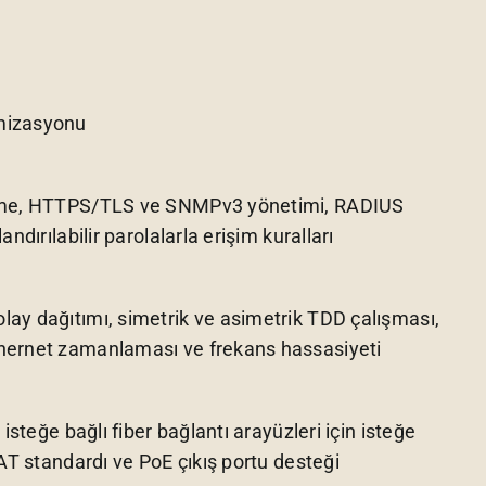
mizasyonu
leme, HTTPS/TLS ve SNMPv3 yönetimi, RADIUS
ndırılabilir parolalarla erişim kuralları
ay dağıtımı, simetrik ve asimetrik TDD çalışması,
hernet zamanlaması ve frekans hassasiyeti
 isteğe bağlı fiber bağlantı arayüzleri için isteğe
3AT standardı ve PoE çıkış portu desteği