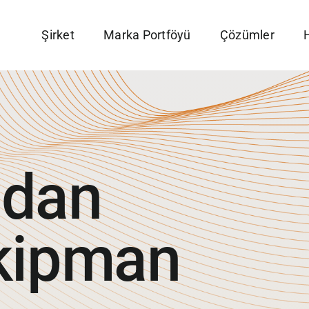
Şirket
Marka Portföyü
Çözümler
H
adan
kipman