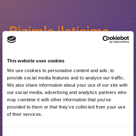
Bizimle iletişime
geçin
This website uses cookies
We use cookies to personalise content and ads, to
ICT ve Telekomünikasyon
provide social media features and to analyse our traffic.
projelerinizde size yardımcı olacak
We also share information about your use of our site with
our social media, advertising and analytics partners who
yetenekli ve güler yüzlü bir
may combine it with other information that you’ve
profesyonel mi arıyorsunuz?
provided to them or that they’ve collected from your use
of their services.
Bize Ulaşın
Consent