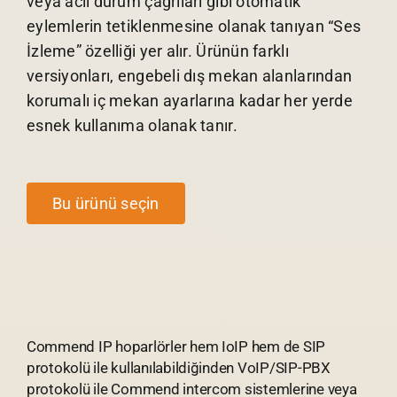
veya acil durum çağrıları gibi otomatik
eylemlerin tetiklenmesine olanak tanıyan “Ses
İzleme” özelliği yer alır. Ürünün farklı
versiyonları, engebeli dış mekan alanlarından
korumalı iç mekan ayarlarına kadar her yerde
esnek kullanıma olanak tanır.
Bu ürünü seçin
Commend IP hoparlörler hem IoIP hem de SIP
protokolü ile kullanılabildiğinden VoIP/SIP-PBX
protokolü ile Commend intercom sistemlerine veya