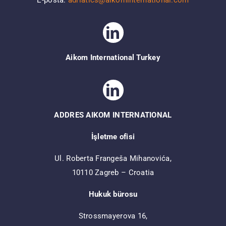
E-posta:
adriatics@aikominternational.com
Aikom International Turkey
ADDRES AIKOM INTERNATIONAL
İşletme ofisi
Ul. Roberta Frangeša Mihanovića,
10110 Zagreb – Croatia
Hukuk bürosu
Strossmayerova 16,