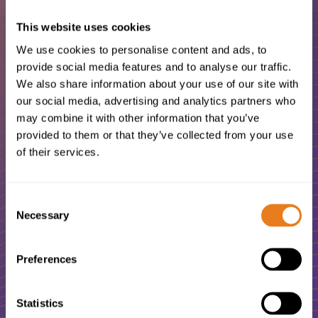
This website uses cookies
We use cookies to personalise content and ads, to
provide social media features and to analyse our traffic.
We also share information about your use of our site with
our social media, advertising and analytics partners who
may combine it with other information that you’ve
Bizimle iletişime
provided to them or that they’ve collected from your use
of their services.
geçin
Consent
Necessary
Selection
ICT ve Telekomünikasyon
projelerinizde size yardımcı olacak
Preferences
yetenekli ve güler yüzlü bir
Statistics
profesyonel mi arıyorsunuz?