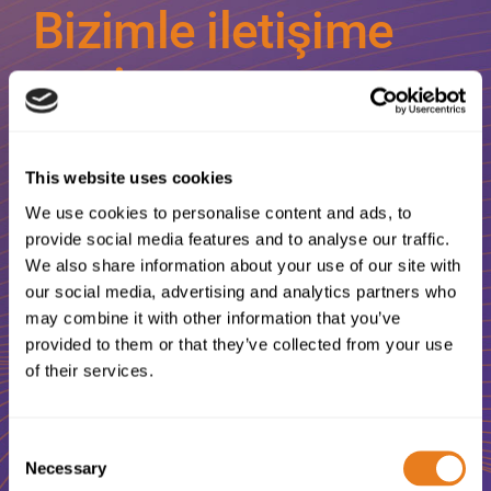
Bizimle iletişime
geçin
This website uses cookies
ICT ve Telekomünikasyon
We use cookies to personalise content and ads, to
projelerinizde size yardımcı olacak
provide social media features and to analyse our traffic.
yetenekli ve güler yüzlü bir
We also share information about your use of our site with
our social media, advertising and analytics partners who
profesyonel mi arıyorsunuz?
may combine it with other information that you’ve
provided to them or that they’ve collected from your use
of their services.
Bize Ulaşın
Consent
Necessary
Selection