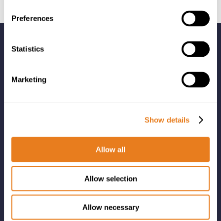
Preferences
Statistics
Marketing
Adriyatik-Balkan bölgesi, Bulgaristan, Yunanistan, Katar,
Türkiye ve Türkmenistan’da bilgi ve iletişim teknolojileri,
Show details
telekomünikasyon ve güvenlik çözümlerinin dağıtımını
gerçekleştiriyoruz.
Allow all
Allow selection
LİNKLER
Allow necessary
Şirket