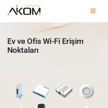
Skip
to
Toggle
content
Naviga
Şirket
Ev ve Ofis Wi-Fi Erişim
Marka Portföyü
Noktaları
Çözümler
Haberler / Etkinlikler
İletişim