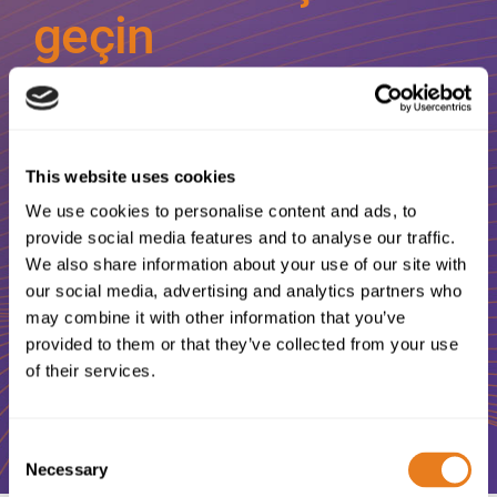
geçin
ICT ve Telekomünikasyon
projelerinizde size yardımcı olacak
This website uses cookies
yetenekli ve güler yüzlü bir
We use cookies to personalise content and ads, to
provide social media features and to analyse our traffic.
profesyonel mi arıyorsunuz?
We also share information about your use of our site with
our social media, advertising and analytics partners who
may combine it with other information that you’ve
Bize Ulaşın
provided to them or that they’ve collected from your use
of their services.
Consent
Necessary
Selection