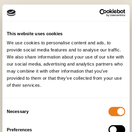
This website uses cookies
We use cookies to personalise content and ads, to
provide social media features and to analyse our traffic.
We also share information about your use of our site with
our social media, advertising and analytics partners who
may combine it with other information that you’ve
Şehir güvenliği
provided to them or that they’ve collected from your use
of their services.
Kentsel güvenlik ve erişim
kontrolünde karar verici bir faktör
Consent
var mıdır? Fiyatın satın alma
Necessary
Selection
kararlarını etkilediğini biliyoruz,
ancak istatistikler bunun her zaman
Preferences