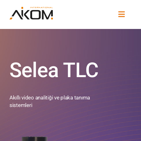
Skip
to
Toggle
content
Naviga
Şirket
Marka Portföyü
Selea TLC
Çözümler
Haberler / Etkinlikler
Akıllı video analitiği ve plaka tanıma
sistemleri
İletişim