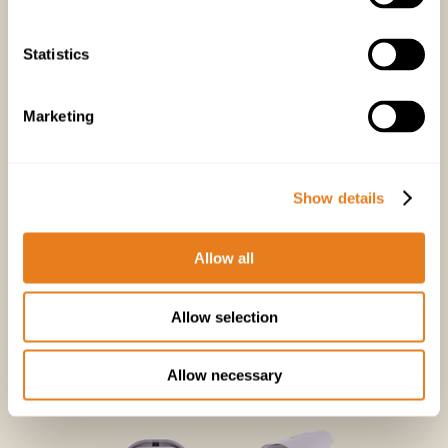
tasarrufla eş anlamlı olmadığını ve
daha da önemlisi doğru seçimi
Statistics
yapmada en önemli faktör
olmadığını gösteriyor.
Marketing
Show details
Şehir güvenlik ürünlerini
keşfedin
Allow all
Allow selection
Allow necessary