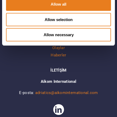
Allow all
LİNKLER
Allow selection
Şirket
Marka Portföyü
Allow necessary
Çözümler
Olaylar
Haberler
İLETİŞİM
Aikom International
E-posta:
adriatics@aikominternational.com