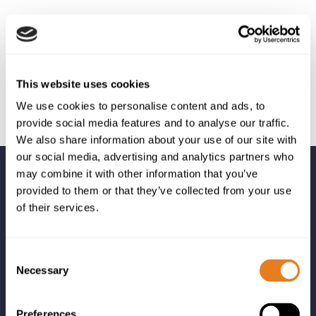
This website uses cookies
We use cookies to personalise content and ads, to
provide social media features and to analyse our traffic.
We also share information about your use of our site with
our social media, advertising and analytics partners who
may combine it with other information that you’ve
provided to them or that they’ve collected from your use
of their services.
Adriyatik-Balkan bölgesi, Bulgaristan, Yunanistan, Katar,
Consent
Necessary
Türkiye ve Türkmenistan’da bilgi ve iletişim teknolojileri,
Selection
telekomünikasyon ve güvenlik çözümlerinin dağıtımını
gerçekleştiriyoruz.
Preferences