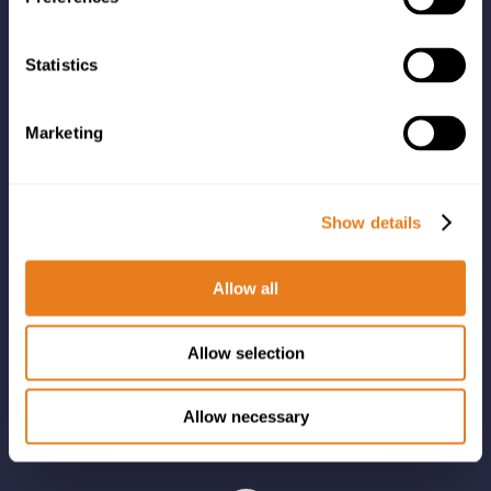
Statistics
LİNKLER
Marketing
Şirket
Marka Portföyü
Çözümler
Show details
Olaylar
Haberler
Allow all
İLETİŞİM
Allow selection
Aikom International
Allow necessary
E-posta:
adriatics@aikominternational.com