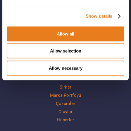
Show details
Adriyatik-Balkan bölgesi, Bulgaristan, Yunanistan, Katar,
Türkiye ve Türkmenistan’da bilgi ve iletişim teknolojileri,
Allow all
telekomünikasyon ve güvenlik çözümlerinin dağıtımını
gerçekleştiriyoruz.
Allow selection
Allow necessary
LİNKLER
Şirket
Marka Portföyü
Çözümler
Olaylar
Haberler